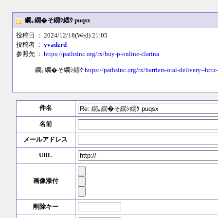
繝｡繝�そ繝ｼ繧ｸ puqsx
投稿日
： 2024/12/18(Wed) 21:05
投稿者
：
yvadzrd
参照先
：
https://pathsinc.org/rx/buy-p-online-clarina
繝｡繝�そ繝ｼ繧ｸ
https://pathsinc.org/rx/barriers-oral-delivery--hctz
件名
名前
メールアドレス
URL
画像添付
削除キー